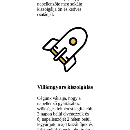
napellenzője még sokáig
kiszolgálja ön és kedves
családját.
Villámgyors kiszolgálás
Cégünk vállalja, hogy a
napellenző gyártásához
szükséges felmérést legfeljebb
3 napon belül elvégezzük és
új napellenzőjét 2 héten belül
legyártjuk, majd kiszállítjuk és
felszereljük önnek, ahogy ön