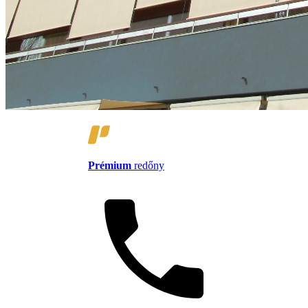
Prémium
redőny