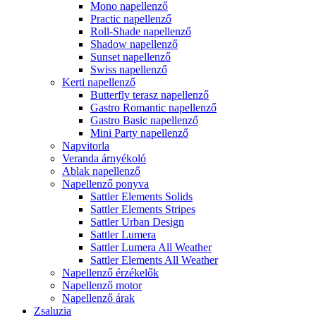
Mono napellenző
Practic napellenző
Roll-Shade napellenző
Shadow napellenző
Sunset napellenző
Swiss napellenző
Kerti napellenző
Butterfly terasz napellenző
Gastro Romantic napellenző
Gastro Basic napellenző
Mini Party napellenző
Napvitorla
Veranda árnyékoló
Ablak napellenző
Napellenző ponyva
Sattler Elements Solids
Sattler Elements Stripes
Sattler Urban Design
Sattler Lumera
Sattler Lumera All Weather
Sattler Elements All Weather
Napellenző érzékelők
Napellenző motor
Napellenző árak
Zsaluzia