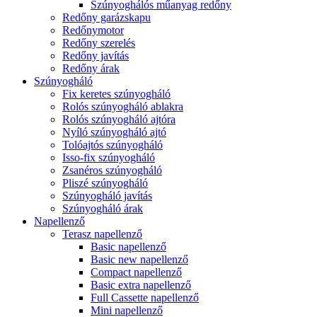
Szúnyoghálós műanyag redőny
Redőny garázskapu
Redőnymotor
Redőny szerelés
Redőny javítás
Redőny árak
Szúnyogháló
Fix keretes szúnyogháló
Rolós szúnyogháló ablakra
Rolós szúnyogháló ajtóra
Nyíló szúnyogháló ajtó
Tolóajtós szúnyogháló
Isso-fix szúnyogháló
Zsanéros szúnyogháló
Pliszé szúnyogháló
Szúnyogháló javítás
Szúnyogháló árak
Napellenző
Terasz napellenző
Basic napellenző
Basic new napellenző
Compact napellenző
Basic extra napellenző
Full Cassette napellenző
Mini napellenző