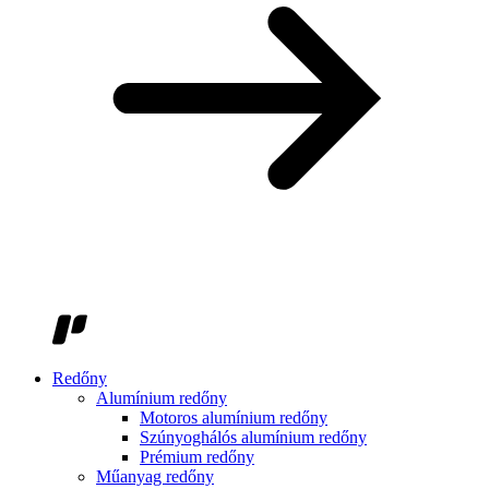
Redőny
Alumínium redőny
Motoros alumínium redőny
Szúnyoghálós alumínium redőny
Prémium redőny
Műanyag redőny