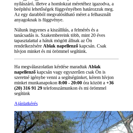
nyílászáró, illetve a homlokzat méretéhez igazodva, a
beépítési lehetőségek függvényében határozzuk meg.
Az egy darabból megvalósítható méret a felhasznált
anyagoknak is függvénye.
Nálunk ingyenes a kiszállítás, a felmérés és a
tanácsadás is. Szakembereink több, mint 20 éves
tapasztalattal a hátuk mögött állnak az Ön
rendelkezésére
Ablak napellenző
kapcsán. Csak
hívjon minket és mi örömmel segítünk.
Ha megválaszolatlan kérdése maradtak
Ablak
napellenző
kapcsán vagy egyszerűen csak Ön is
szeretné igénybe venni a segítségünket, kérem hívjon
minket munkanapokon
8:00 - 20:00
óra között a
+36
(20) 316 91 29
telefonszámunkon és mi örömmel
segítünk
Ajánlatkérés