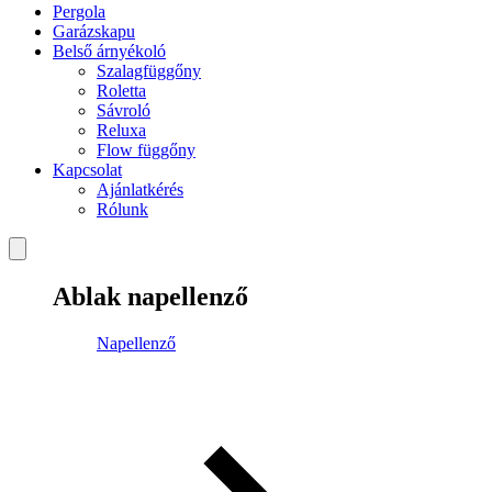
Pergola
Garázskapu
Belső árnyékoló
Szalagfüggőny
Roletta
Sávroló
Reluxa
Flow függőny
Kapcsolat
Ajánlatkérés
Rólunk
Ablak napellenző
Napellenző