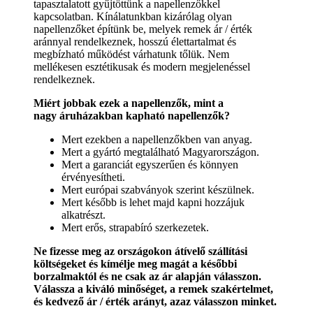
tapasztalatott gyűjtöttünk a napellenzőkkel
kapcsolatban. Kínálatunkban kizárólag olyan
napellenzőket építünk be, melyek remek ár / érték
aránnyal rendelkeznek, hosszú élettartalmat és
megbízható működést várhatunk tőlük. Nem
mellékesen esztétikusak és modern megjelenéssel
rendelkeznek.
Miért jobbak ezek a napellenzők, mint a
nagy áruházakban kapható napellenzők?
Mert ezekben a napellenzőkben van anyag.
Mert a gyártó megtalálható Magyarországon.
Mert a garanciát egyszerűen és könnyen
érvényesítheti.
Mert európai szabványok szerint készülnek.
Mert később is lehet majd kapni hozzájuk
alkatrészt.
Mert erős, strapabíró szerkezetek.
Ne fizesse meg az országokon átívelő szállítási
költségeket és kímélje meg magát a későbbi
borzalmaktól és ne csak az ár alapján válasszon.
Válassza a kiváló minőséget, a remek szakértelmet,
és kedvező ár / érték arányt, azaz válasszon minket.