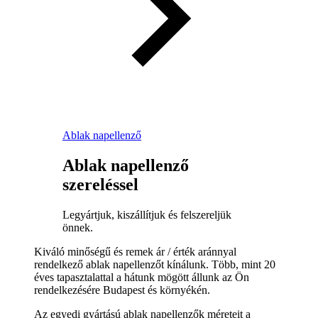
Ablak napellenző
Ablak napellenző
szereléssel
Legyártjuk, kiszállítjuk és felszereljük
önnek.
Kiváló minőségű és remek ár / érték aránnyal
rendelkező ablak napellenzőt kínálunk. Több, mint 20
éves tapasztalattal a hátunk mögött állunk az Ön
rendelkezésére Budapest és környékén.
Az egyedi gyártású ablak napellenzők méreteit a