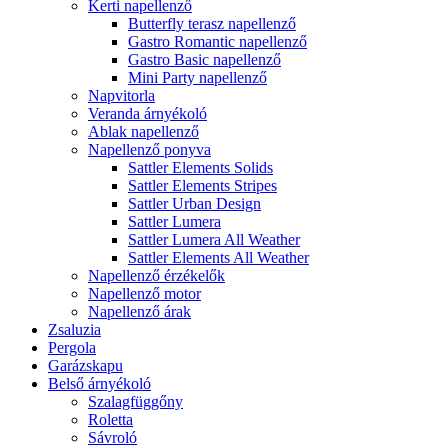
Kerti napellenző
Butterfly terasz napellenző
Gastro Romantic napellenző
Gastro Basic napellenző
Mini Party napellenző
Napvitorla
Veranda árnyékoló
Ablak napellenző
Napellenző ponyva
Sattler Elements Solids
Sattler Elements Stripes
Sattler Urban Design
Sattler Lumera
Sattler Lumera All Weather
Sattler Elements All Weather
Napellenző érzékelők
Napellenző motor
Napellenző árak
Zsaluzia
Pergola
Garázskapu
Belső árnyékoló
Szalagfüggőny
Roletta
Sávroló