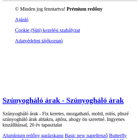
© Minden jog fenntartva!
Prémium redőny
Ajánló
Cookie (Süti) kezelési szabályzat
Adatvédelmi tájékoztató
Szúnyogháló árak - Szúnyogháló árak
Szúnyogháló árak - Fix keretes, mozgatható, mobil, rolós, pliszé
szúnyogháló árak ablakra, ajtóra, ahogy ön szeretné. Ingyenes
kiszállítással, 20 év tapasztalat
Alumínium redőny garázskapu
Basic new napellenző
Butterfly