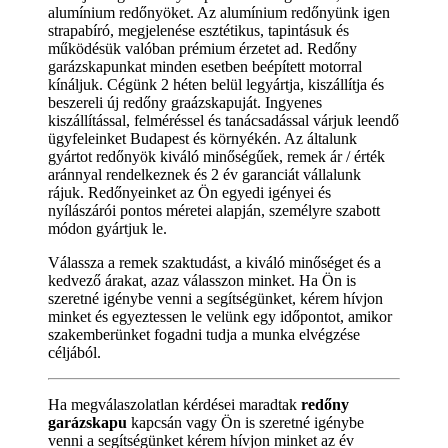
alumínium redőnyöket. Az alumínium redőnyünk igen
strapabíró, megjelenése esztétikus, tapintásuk és
működésük valóban prémium érzetet ad. Redőny
garázskapunkat minden esetben beépített motorral
kínáljuk. Cégünk 2 héten belül legyártja, kiszállítja és
beszereli új redőny graázskapuját. Ingyenes
kiszállítással, felméréssel és tanácsadással várjuk leendő
ügyfeleinket Budapest és környékén. Az általunk
gyártot redőnyök kiváló minőségűek, remek ár / érték
aránnyal rendelkeznek és 2 év garanciát vállalunk
rájuk. Redőnyeinket az Ön egyedi igényei és
nyílászárói pontos méretei alapján, személyre szabott
módon gyártjuk le.
Válassza a remek szaktudást, a kiváló minőséget és a
kedvező árakat, azaz válasszon minket. Ha Ön is
szeretné igénybe venni a segítségünket, kérem hívjon
minket és egyeztessen le velünk egy időpontot, amikor
szakemberünket fogadni tudja a munka elvégzése
céljából.
Ha megválaszolatlan kérdései maradtak
redőny
garázskapu
kapcsán vagy Ön is szeretné igénybe
venni a segítségünket kérem hívjon minket az év