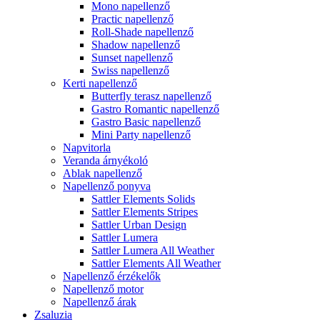
Mono napellenző
Practic napellenző
Roll-Shade napellenző
Shadow napellenző
Sunset napellenző
Swiss napellenző
Kerti napellenző
Butterfly terasz napellenző
Gastro Romantic napellenző
Gastro Basic napellenző
Mini Party napellenző
Napvitorla
Veranda árnyékoló
Ablak napellenző
Napellenző ponyva
Sattler Elements Solids
Sattler Elements Stripes
Sattler Urban Design
Sattler Lumera
Sattler Lumera All Weather
Sattler Elements All Weather
Napellenző érzékelők
Napellenző motor
Napellenző árak
Zsaluzia