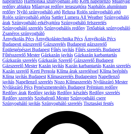
napellenző
Harmonika szúnyogháló ajtó
Kerti napellenző
Műanyag
redőny ablakra
Műanyag redőny teraszajtóra
Naphálós alumínium
redőny
Nyíló szúnyogháló ajtó
Reluxa
Rolós szúnyogháló ajtó
Rolós szúnyogháló ajtóra
Sattler Lumera All Weather
Szúnyogháló
árak
Szúnyogháló erkélyajtóra
Szúnyogháló felszerelés
Szúnyogháló szerelés
Szúnyoghálós redőny
Tetőablak szúnyogháló
Zsanéros szúnyogháló
Árnyékolás Pécs
Árnyékolástechnika Pécs
Árnyékolás Pécs
Budapesti gázszerelő
Gázszerelés
Budapesti gázszerelő
Épületgépészet Budapest
Fűtés javítás
Fűtés szerelés Budapest
Fűtésszerelő Mester
Gázkazán javítás
Gázkazán karbantartás
Gázkazán szerelés
Gázkazán Szerelő
Gázszerelő Budapest
Gázszerelő Mester
Kazán javítás
Kazán karbantartás
Kazán szerelés
Kazán szerelő
Kerti Pergola
Klíma árak szereléssel
Klíma beépítés
Klíma javítás Budapest
Klímaszerelés Budapesten
Napellenző
javítás
Napellenző szerelés
Nozo Klímaszerelés
Nyílászáró Mester
Nyílászáró Pécs
Penészmentesítés Budapest
Prémium redőny
Redőny árak
Redőny javítás
Redőny készítés
Redőny szerelés
Redőny szerelés
Szobafestő Mester
Szúnyogháló csere
Szúnyogháló javítás
Szúnyogháló szerelés
Tisztasági festés