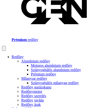
Prémium
redőny
Redőny
Alumínium redőny
Motoros alumínium redőny
Szúnyoghálós alumínium redőny
Prémium redőny
Műanyag redőny
Szúnyoghálós műanyag redőny
Redőny garázskapu
Redőnymotor
Redőny szerelés
Redőny javítás
Redőny árak