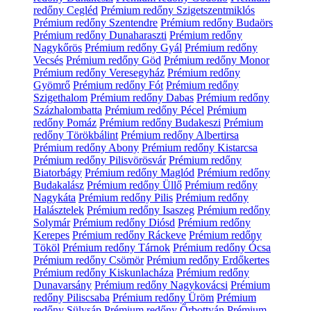
redőny Cegléd
Prémium redőny Szigetszentmiklós
Prémium redőny Szentendre
Prémium redőny Budaörs
Prémium redőny Dunaharaszti
Prémium redőny
Nagykőrös
Prémium redőny Gyál
Prémium redőny
Vecsés
Prémium redőny Göd
Prémium redőny Monor
Prémium redőny Veresegyház
Prémium redőny
Gyömrő
Prémium redőny Fót
Prémium redőny
Szigethalom
Prémium redőny Dabas
Prémium redőny
Százhalombatta
Prémium redőny Pécel
Prémium
redőny Pomáz
Prémium redőny Budakeszi
Prémium
redőny Törökbálint
Prémium redőny Albertirsa
Prémium redőny Abony
Prémium redőny Kistarcsa
Prémium redőny Pilisvörösvár
Prémium redőny
Biatorbágy
Prémium redőny Maglód
Prémium redőny
Budakalász
Prémium redőny Üllő
Prémium redőny
Nagykáta
Prémium redőny Pilis
Prémium redőny
Halásztelek
Prémium redőny Isaszeg
Prémium redőny
Solymár
Prémium redőny Diósd
Prémium redőny
Kerepes
Prémium redőny Ráckeve
Prémium redőny
Tököl
Prémium redőny Tárnok
Prémium redőny Ócsa
Prémium redőny Csömör
Prémium redőny Erdőkertes
Prémium redőny Kiskunlacháza
Prémium redőny
Dunavarsány
Prémium redőny Nagykovácsi
Prémium
redőny Piliscsaba
Prémium redőny Üröm
Prémium
redőny Sülysáp
Prémium redőny Őrbottyán
Prémium