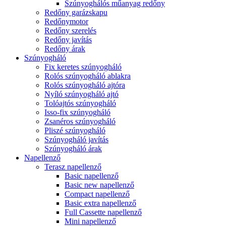
Szúnyoghálós műanyag redőny
Redőny garázskapu
Redőnymotor
Redőny szerelés
Redőny javítás
Redőny árak
Szúnyogháló
Fix keretes szúnyogháló
Rolós szúnyogháló ablakra
Rolós szúnyogháló ajtóra
Nyíló szúnyogháló ajtó
Tolóajtós szúnyogháló
Isso-fix szúnyogháló
Zsanéros szúnyogháló
Pliszé szúnyogháló
Szúnyogháló javítás
Szúnyogháló árak
Napellenző
Terasz napellenző
Basic napellenző
Basic new napellenző
Compact napellenző
Basic extra napellenző
Full Cassette napellenző
Mini napellenző