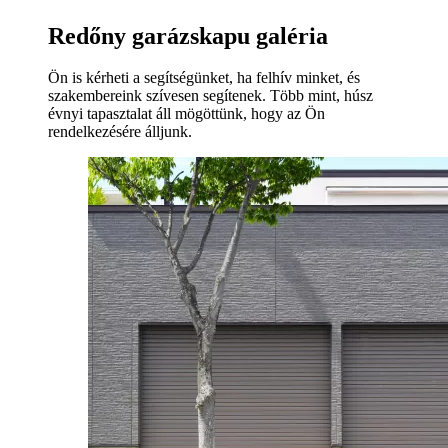
Redőny garázskapu galéria
Ön is kérheti a segítségünket, ha felhív minket, és
szakembereink szívesen segítenek. Több mint, húsz
évnyi tapasztalat áll mögöttünk, hogy az Ön
rendelkezésére álljunk.