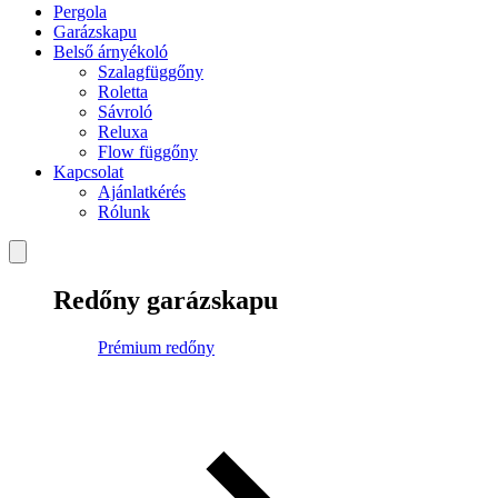
Pergola
Garázskapu
Belső árnyékoló
Szalagfüggőny
Roletta
Sávroló
Reluxa
Flow függőny
Kapcsolat
Ajánlatkérés
Rólunk
Redőny garázskapu
Prémium redőny