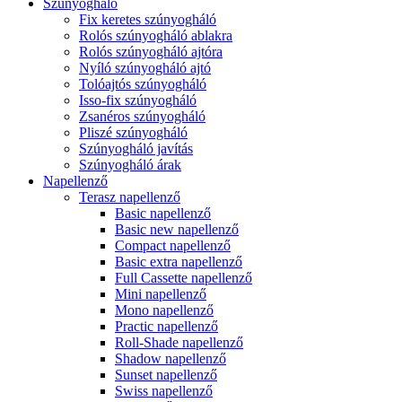
Szúnyogháló
Fix keretes szúnyogháló
Rolós szúnyogháló ablakra
Rolós szúnyogháló ajtóra
Nyíló szúnyogháló ajtó
Tolóajtós szúnyogháló
Isso-fix szúnyogháló
Zsanéros szúnyogháló
Pliszé szúnyogháló
Szúnyogháló javítás
Szúnyogháló árak
Napellenző
Terasz napellenző
Basic napellenző
Basic new napellenző
Compact napellenző
Basic extra napellenző
Full Cassette napellenző
Mini napellenző
Mono napellenző
Practic napellenző
Roll-Shade napellenző
Shadow napellenző
Sunset napellenző
Swiss napellenző