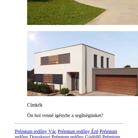
Címkék
Ön hol venné igénybe a segítségünket?
Prémium redőny Vác
Prémium redőny Érd
Prémium
redőny Dunakeszi
Prémium redőny Gödöllő
Prémium