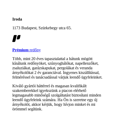
Iroda
1173 Budapest, Szürkebegy utca 65.
Prémium
redőny
Több, mint 20 éves tapasztalattal a hátunk mögött
kínálunk redőnyöket, szúnyoghálókat, napellenzőket,
zsaluziákat, garázskapukat, pergolákat és veranda
árnyékolókat 2 év garanciával. Ingyenes kiszállítással,
felméréssel és tanácsadással várjuk leendő ügyfeleinket.
Kiváló gyártói háttérrel és magasan kvalifikált
szakemberekkel igyekszünk a piacon elérhető
legmagasabb minőségű szolgáltatást biztosítani minden
leendő ügyfeleink számára. Ha Ön is szeretne egy új
árnyékolót, akkor kérjük, hogy hívjon minket és mi
örömmel segítünk.