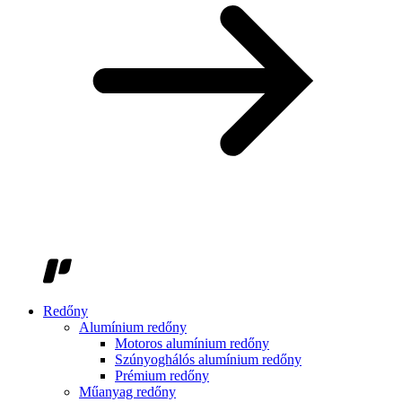
Redőny
Alumínium redőny
Motoros alumínium redőny
Szúnyoghálós alumínium redőny
Prémium redőny
Műanyag redőny