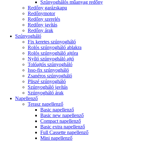
Szúnyoghálós műanyag redőny
Redőny garázskapu
Redőnymotor
Redőny szerelés
Redőny javítás
Redőny árak
Szúnyogháló
Fix keretes szúnyogháló
Rolós szúnyogháló ablakra
Rolós szúnyogháló ajtóra
Nyíló szúnyogháló ajtó
Tolóajtós szúnyogháló
Isso-fix szúnyogháló
Zsanéros szúnyogháló
Pliszé szúnyogháló
Szúnyogháló javítás
Szúnyogháló árak
Napellenző
Terasz napellenző
Basic napellenző
Basic new napellenző
Compact napellenző
Basic extra napellenző
Full Cassette napellenző
Mini napellenző