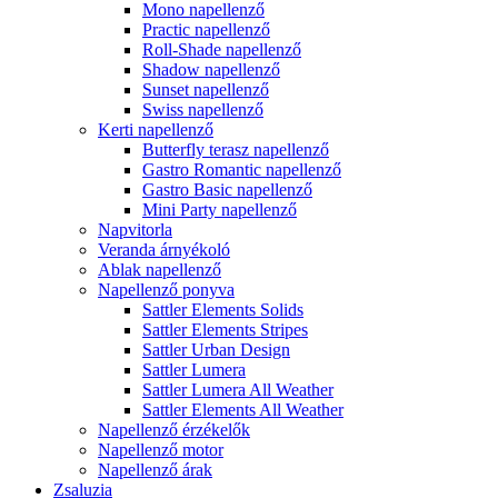
Mono napellenző
Practic napellenző
Roll-Shade napellenző
Shadow napellenző
Sunset napellenző
Swiss napellenző
Kerti napellenző
Butterfly terasz napellenző
Gastro Romantic napellenző
Gastro Basic napellenző
Mini Party napellenző
Napvitorla
Veranda árnyékoló
Ablak napellenző
Napellenző ponyva
Sattler Elements Solids
Sattler Elements Stripes
Sattler Urban Design
Sattler Lumera
Sattler Lumera All Weather
Sattler Elements All Weather
Napellenző érzékelők
Napellenző motor
Napellenző árak
Zsaluzia