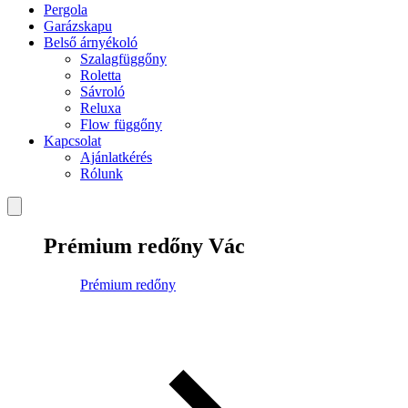
Pergola
Garázskapu
Belső árnyékoló
Szalagfüggőny
Roletta
Sávroló
Reluxa
Flow függőny
Kapcsolat
Ajánlatkérés
Rólunk
Prémium redőny Vác
Prémium redőny