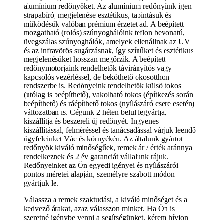
alumínium redőnyöket. Az alumínium redőnyünk igen
strapabíró, megjelenése esztétikus, tapintásuk és
működésük valóban prémium érzetet ad. A beépített
mozgatható (rolós) szúnyoghálóink teflon bevonatú,
üvegszálas szúnyoghálók, amelyek ellenállnak az UV
és az infravörös sugárzásnak, így színűket és esztétikus
megjelenésüket hosszan megőrzik. A beépített
redőnymotorjaink rendelhetők távirányítós vagy
kapcsolós vezérléssel, de beköthető okosotthon
rendszerbe is. Redőnyeink rendelhetők külső tokos
(utólag is beépíthető), vakolható tokos (építkezés során
beépíthető) és ráépíthető tokos (nyílászáró csere esetén)
változatban is. Cégünk 2 héten belül legyártja,
kiszállítja és beszereli új redőnyét. Ingyenes
kiszállítással, felméréssel és tanácsadással várjuk leendő
ügyfeleinket Vác és környékén. Az általunk gyártot
redőnyök kiváló minőségűek, remek ár / érték aránnyal
rendelkeznek és 2 év garanciát vállalunk rájuk.
Redőnyeinket az Ön egyedi igényei és nyílászárói
pontos méretei alapján, személyre szabott módon
gyártjuk le.
Válassza a remek szaktudást, a kiváló minőséget és a
kedvező árakat, azaz válasszon minket. Ha Ön is
szeretné igénybe venni a segítségünket, kérem hívjon