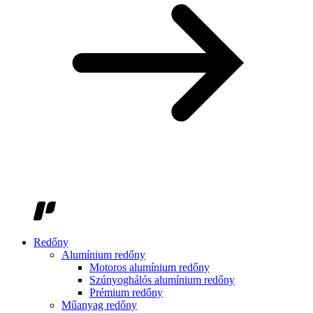
Redőny
Alumínium redőny
Motoros alumínium redőny
Szúnyoghálós alumínium redőny
Prémium redőny
Műanyag redőny