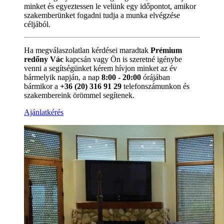
minket és egyeztessen le velünk egy időpontot, amikor
szakemberünket fogadni tudja a munka elvégzése
céljából.
Ha megválaszolatlan kérdései maradtak
Prémium
redőny Vác
kapcsán vagy Ön is szeretné igénybe
venni a segítségünket kérem hívjon minket az év
bármelyik napján, a nap
8:00 - 20:00
órájában
bármikor a
+36 (20) 316 91 29
telefonszámunkon és
szakembereink örömmel segítenek.
Ajánlatkérés