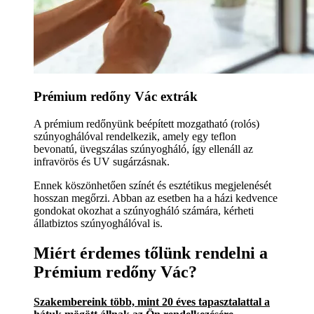
Prémium redőny Vác extrák
A prémium redőnyünk beépített mozgatható (rolós)
szúnyoghálóval rendelkezik, amely egy teflon
bevonatú, üvegszálas szúnyogháló, így ellenáll az
infravörös és UV sugárzásnak.
Ennek köszönhetően színét és esztétikus megjelenését
hosszan megőrzi. Abban az esetben ha a házi kedvence
gondokat okozhat a szúnyogháló számára, kérheti
állatbiztos szúnyoghálóval is.
Miért érdemes tőlünk rendelni a
Prémium redőny Vác?
Szakembereink több, mint 20 éves tapasztalattal a