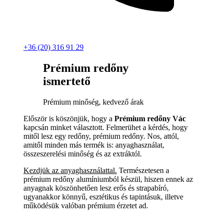
+36 (20) 316 91 29
Prémium redőny
ismertető
Prémium minőség, kedvező árak
Először is köszönjük, hogy a
Prémium redőny Vác
kapcsán minket választott. Felmerühet a kérdés, hogy
mitől lesz egy redőny, prémium redőny. Nos, attól,
amitől minden más termék is: anyaghasználat,
összeszerelési minőség és az extráktól.
Kezdjük az anyaghasználattal.
Természetesen a
prémium redőny alumíniumból készül, hiszen ennek az
anyagnak köszönhetően lesz erős és strapabíró,
ugyanakkor könnyű, esztétikus és tapintásuk, illetve
működésük valóban prémium érzetet ad.