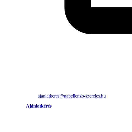
ajanlatkeres@napellenzo-szereles.hu
Ajánlatkérés