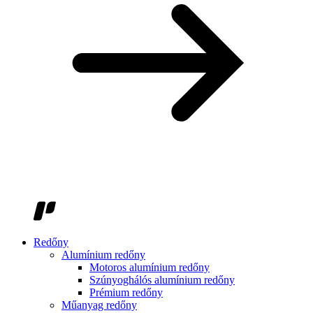
Redőny
Alumínium redőny
Motoros alumínium redőny
Szúnyoghálós alumínium redőny
Prémium redőny
Műanyag redőny