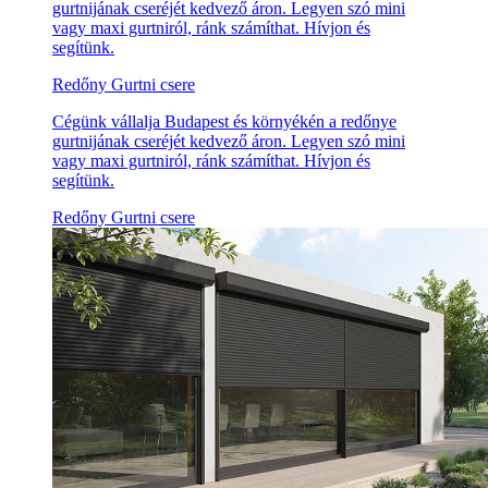
gurtnijának cseréjét kedvező áron. Legyen szó mini
vagy maxi gurtniról, ránk számíthat. Hívjon és
segítünk.
Redőny Gurtni csere
Cégünk vállalja Budapest és környékén a redőnye
gurtnijának cseréjét kedvező áron. Legyen szó mini
vagy maxi gurtniról, ránk számíthat. Hívjon és
segítünk.
Redőny Gurtni csere