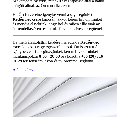
Szakembereink több, mint 20 éves tapasztalattal a hátuk
mögött állnak az Ön rendelkezésére.
Ha Ön is szeretné igénybe venni a segítségünket
Redőnyléc csere
kapcsán, akkor kérem hívjon minket
és mondja el nekünk, hogy hol és miben állhatunk az
ön rendelkezésére és munkatársaink szívesen segítenek.
Ha megválaszolatlan kérdése maradtak a
Redőnyléc
csere
kapcsán vagy egyszerűen csak Ön is szeretné
igénybe venni a segítségünket, kérem hívjon minket
munkanapokon
8:00 - 20:00
óra között a
+36 (20) 316
91 29
telefonszámunkon és mi örömmel segítünk
Ajánlatkérés