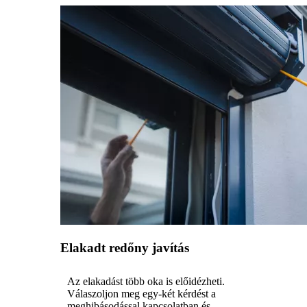
Elakadt redőny javítás
Az elakadást több oka is előidézheti.
Válaszoljon meg egy-két kérdést a
meghibásodással kapcsolatban és