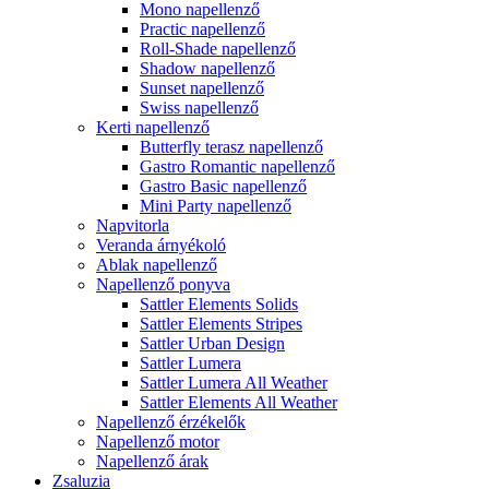
Mono napellenző
Practic napellenző
Roll-Shade napellenző
Shadow napellenző
Sunset napellenző
Swiss napellenző
Kerti napellenző
Butterfly terasz napellenző
Gastro Romantic napellenző
Gastro Basic napellenző
Mini Party napellenző
Napvitorla
Veranda árnyékoló
Ablak napellenző
Napellenző ponyva
Sattler Elements Solids
Sattler Elements Stripes
Sattler Urban Design
Sattler Lumera
Sattler Lumera All Weather
Sattler Elements All Weather
Napellenző érzékelők
Napellenző motor
Napellenző árak
Zsaluzia