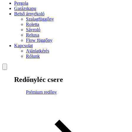
Pergola
Garázskapu
Belső árnyékoló
Szalagfüggőny
Roletta
Sávroló
Reluxa
Flow függőny
Kapcsolat
Ajánlatkérés
Rólunk
Redőnyléc csere
Prémium redőny