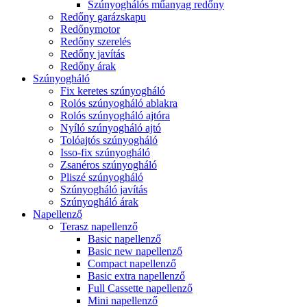
Szúnyoghálós műanyag redőny
Redőny garázskapu
Redőnymotor
Redőny szerelés
Redőny javítás
Redőny árak
Szúnyogháló
Fix keretes szúnyogháló
Rolós szúnyogháló ablakra
Rolós szúnyogháló ajtóra
Nyíló szúnyogháló ajtó
Tolóajtós szúnyogháló
Isso-fix szúnyogháló
Zsanéros szúnyogháló
Pliszé szúnyogháló
Szúnyogháló javítás
Szúnyogháló árak
Napellenző
Terasz napellenző
Basic napellenző
Basic new napellenző
Compact napellenző
Basic extra napellenző
Full Cassette napellenző
Mini napellenző