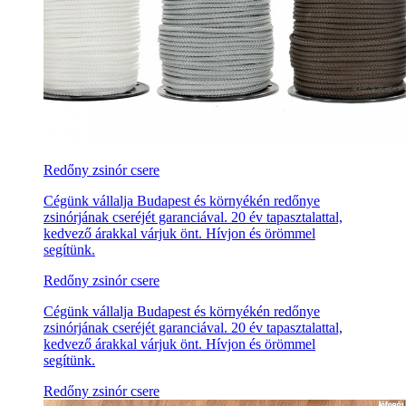
Redőny zsinór csere
Cégünk vállalja Budapest és környékén redőnye
zsinórjának cseréjét garanciával. 20 év tapasztalattal,
kedvező árakkal várjuk önt. Hívjon és örömmel
segítünk.
Redőny zsinór csere
Cégünk vállalja Budapest és környékén redőnye
zsinórjának cseréjét garanciával. 20 év tapasztalattal,
kedvező árakkal várjuk önt. Hívjon és örömmel
segítünk.
Redőny zsinór csere