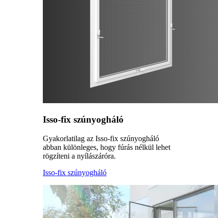
Isso-fix szúnyogháló
Gyakorlatilag az Isso-fix szúnyogháló
abban különleges, hogy fúrás nélkül lehet
rögzíteni a nyílászáróra.
Isso-fix szúnyogháló