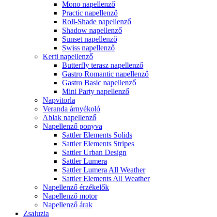
Mono napellenző
Practic napellenző
Roll-Shade napellenző
Shadow napellenző
Sunset napellenző
Swiss napellenző
Kerti napellenző
Butterfly terasz napellenző
Gastro Romantic napellenző
Gastro Basic napellenző
Mini Party napellenző
Napvitorla
Veranda árnyékoló
Ablak napellenző
Napellenző ponyva
Sattler Elements Solids
Sattler Elements Stripes
Sattler Urban Design
Sattler Lumera
Sattler Lumera All Weather
Sattler Elements All Weather
Napellenző érzékelők
Napellenző motor
Napellenző árak
Zsaluzia