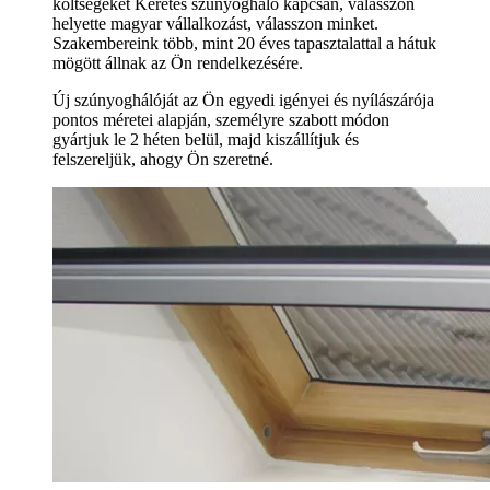
költségeket Keretes szúnyogháló kapcsán, válasszon
helyette magyar vállalkozást, válasszon minket.
Szakembereink több, mint 20 éves tapasztalattal a hátuk
mögött állnak az Ön rendelkezésére.
Új szúnyoghálóját az Ön egyedi igényei és nyílászárója
pontos méretei alapján, személyre szabott módon
gyártjuk le 2 héten belül, majd kiszállítjuk és
felszereljük, ahogy Ön szeretné.