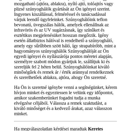
mozgatható (ajtóra, ablakra), nyíló ajtó, tolóajtós vagy
plizsé szúnyoghálók gyártását az Ön igényei szerint.
Ingyenes kiszállással, felméréssel és tanácsadással
várjuk leendő ügyfeleinket. Szúnyoghálóink teflon
bevonatú, üvegszálas hálók, amelyek ellenállnak az
infravörös és az UV sugárzásnak, így színűket és
esztétikus megjelenésüket hosszan megőrzik. Igény
esetén állatbiztos hálóval is rendelhető a szúnyogháló,
amely egy sűrűbben szött háló, így strapabíróbb, mint a
hagyományos szúnyoghálók Szúnyoghálóját az Ön
egyedi igényei és nyílászárója pontos méretei alapján,
személyre szabott módon gyártjuk le, szállítjuk ki és
szereljük fel 2 héten belül. Szúnyoghálóinkat kiváló
minőségűek és remek ár / érték aránnyal rendelkeznek
és szerelhetőek ablakra, ajtóra, ahogy Ön szeretné.
Ha Ön is szeretné igénybe venni a segítségünket, kérem
hívjon minket és egyeztessen le velünk egy időpontot,
amikor szakemberünket fogadni tudja a munka
elvégzése céljából. Válassza a remek szaktudást, a
kiváló minőséget és a kedvező árakat, azaz válasszon
minket.
Ha megválaszolatlan kérdései maradtak
Keretes