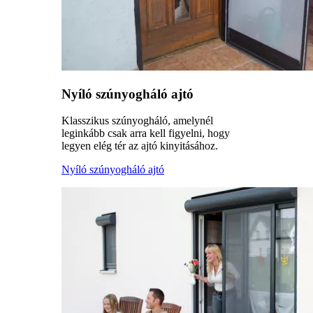
Nyíló szúnyogháló ajtó
Klasszikus szúnyogháló, amelynél
leginkább csak arra kell figyelni, hogy
legyen elég tér az ajtó kinyitásához.
Nyíló szúnyogháló ajtó