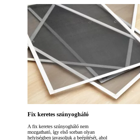
Fix keretes szúnyogháló
A fix keretes szúnyogháló nem
mozgatható, így első sorban olyan
helyiségben javasoljuk a beépítését, ahol