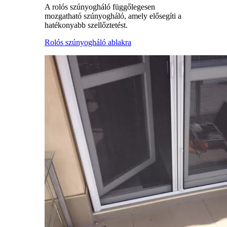
A rolós szúnyogháló függőlegesen
mozgatható szúnyogháló, amely elősegíti a
hatékonyabb szellőztetést.
Rolós szúnyogháló ablakra