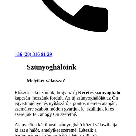
+36 (20) 316 91 29
Szúnyoghálóink
Melyiket válassza?
Először is köszönjük, hogy az új
Keretes szúnyogháló
kapcsán hozzánk fordult. Az új szúnyoghálóját az Ön
egyedi igényei és nyílászárója pontos méretei alapján,
személyre szabott módon gyártjuk le, szállítjuk ki és
szereljük fel, ahogy Ön szeretné.
Alapvetően két típusú szúnyogháló közül választhatja
ki azt a hálót, amelyiket szeretné. Létezik a
hagyományos szúnyogháló, illetve a Pliszé