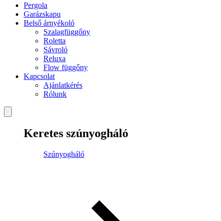
Pergola
Garázskapu
Belső árnyékoló
Szalagfüggőny
Roletta
Sávroló
Reluxa
Flow függőny
Kapcsolat
Ajánlatkérés
Rólunk
Keretes szúnyogháló
Szúnyogháló