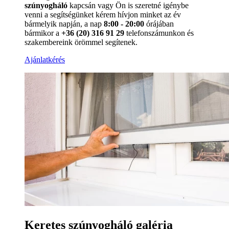
szúnyogháló
kapcsán vagy Ön is szeretné igénybe
venni a segítségünket kérem hívjon minket az év
bármelyik napján, a nap
8:00 - 20:00
órájában
bármikor a
+36 (20) 316 91 29
telefonszámunkon és
szakembereink örömmel segítenek.
Ajánlatkérés
Keretes szúnyogháló galéria