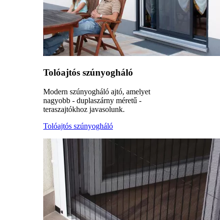
Tolóajtós szúnyogháló
Modern szúnyogháló ajtó, amelyet
nagyobb - duplaszárny méretű -
teraszajtókhoz javasolunk.
Tolóajtós szúnyogháló