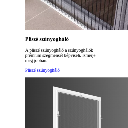
Pliszé szúnyogháló
A pliszé szúnyogháló a szúnyoghálók
prémium szegmensét képviseli. Ismerje
meg jobban.
Pliszé szúnyogháló