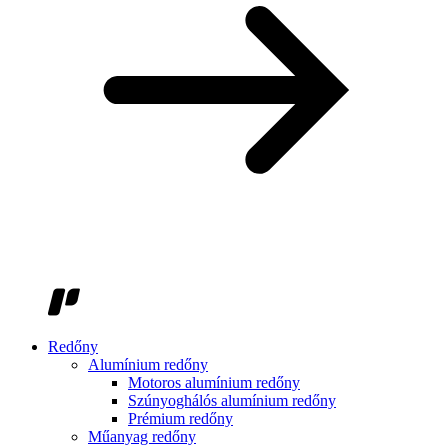
Redőny
Alumínium redőny
Motoros alumínium redőny
Szúnyoghálós alumínium redőny
Prémium redőny
Műanyag redőny