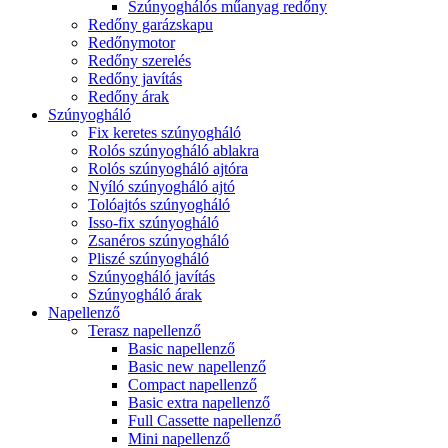
Szúnyoghálós műanyag redőny
Redőny garázskapu
Redőnymotor
Redőny szerelés
Redőny javítás
Redőny árak
Szúnyogháló
Fix keretes szúnyogháló
Rolós szúnyogháló ablakra
Rolós szúnyogháló ajtóra
Nyíló szúnyogháló ajtó
Tolóajtós szúnyogháló
Isso-fix szúnyogháló
Zsanéros szúnyogháló
Pliszé szúnyogháló
Szúnyogháló javítás
Szúnyogháló árak
Napellenző
Terasz napellenző
Basic napellenző
Basic new napellenző
Compact napellenző
Basic extra napellenző
Full Cassette napellenző
Mini napellenző