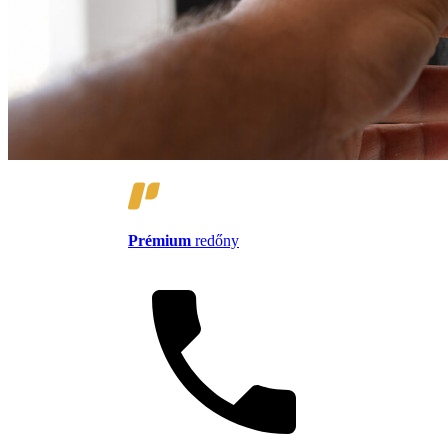
Prémium
redőny