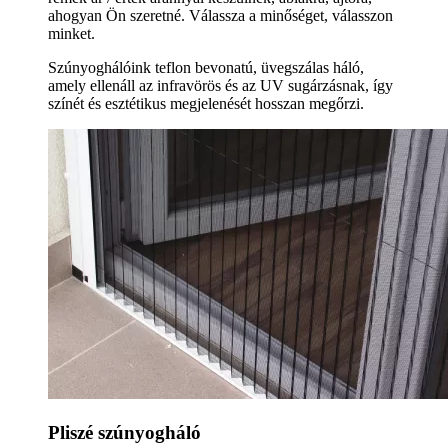
ahogyan Ön szeretné. Válassza a minőséget, válasszon
minket.
Szúnyoghálóink teflon bevonatú, üvegszálas háló,
amely ellenáll az infravörös és az UV sugárzásnak, így
színét és esztétikus megjelenését hosszan megőrzi.
Pliszé szúnyogháló