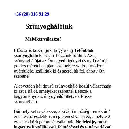
+36 (20) 316 91 29
Szúnyoghálóink
Melyiket válassza?
Először is köszönjük, hogy az új
Tetőablak
szúnyogháló
kapcsán hozzánk fordult. Az új
szúnyoghálóját az Ön egyedi igényei és nyílászárója
pontos méretei alapján, személyre szabott módon
gyártjuk le, szállítjuk ki és szereljük fel, ahogy Ön
szeretné.
Alapvetően két típusú szúnyogháló közül választhatja
ki azt a hálót, amelyiket szeretné. Létezik a
hagyományos szúnyogháló, illetve a Pliszé
szúnyogháló.
Bármelyiket is válassza, a kiváló minőség, remek ár /
érték és az esztétikus megjelenést válassza, amelyre 2
év teljes körű garanciát vállalunk.
Ne feledje, most
ingyenes kiszállítással, felméréssel és tanácsadással