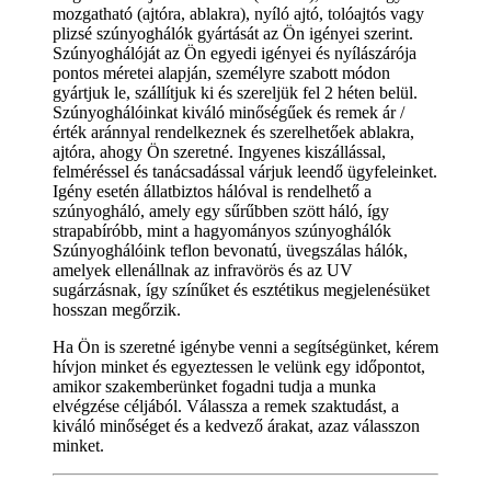
mozgatható (ajtóra, ablakra), nyíló ajtó, tolóajtós vagy
plizsé szúnyoghálók gyártását az Ön igényei szerint.
Szúnyoghálóját az Ön egyedi igényei és nyílászárója
pontos méretei alapján, személyre szabott módon
gyártjuk le, szállítjuk ki és szereljük fel 2 héten belül.
Szúnyoghálóinkat kiváló minőségűek és remek ár /
érték aránnyal rendelkeznek és szerelhetőek ablakra,
ajtóra, ahogy Ön szeretné. Ingyenes kiszállással,
felméréssel és tanácsadással várjuk leendő ügyfeleinket.
Igény esetén állatbiztos hálóval is rendelhető a
szúnyogháló, amely egy sűrűbben szött háló, így
strapabíróbb, mint a hagyományos szúnyoghálók
Szúnyoghálóink teflon bevonatú, üvegszálas hálók,
amelyek ellenállnak az infravörös és az UV
sugárzásnak, így színűket és esztétikus megjelenésüket
hosszan megőrzik.
Ha Ön is szeretné igénybe venni a segítségünket, kérem
hívjon minket és egyeztessen le velünk egy időpontot,
amikor szakemberünket fogadni tudja a munka
elvégzése céljából. Válassza a remek szaktudást, a
kiváló minőséget és a kedvező árakat, azaz válasszon
minket.