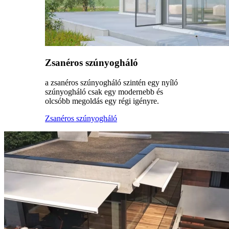
Zsanéros szúnyogháló
a zsanéros szúnyogháló szintén egy nyíló
szúnyogháló csak egy modernebb és
olcsóbb megoldás egy régi igényre.
Zsanéros szúnyogháló