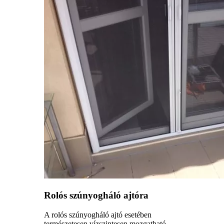
Rolós szúnyogháló ajtóra
A rolós szúnyogháló ajtó esetében
természetesen vízszintesen mozgatható