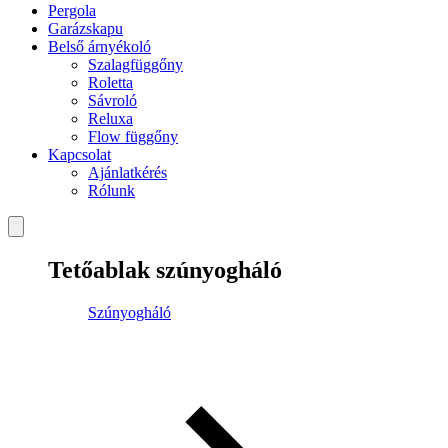
Pergola
Garázskapu
Belső árnyékoló
Szalagfüggőny
Roletta
Sávroló
Reluxa
Flow függőny
Kapcsolat
Ajánlatkérés
Rólunk
Tetőablak szúnyogháló
Szúnyogháló