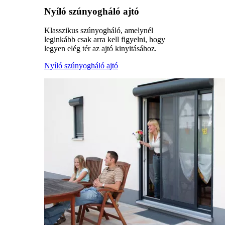
Nyíló szúnyogháló ajtó
Klasszikus szúnyogháló, amelynél
leginkább csak arra kell figyelni, hogy
legyen elég tér az ajtó kinyitásához.
Nyíló szúnyogháló ajtó