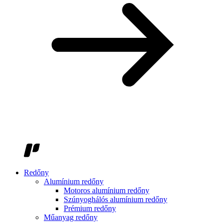
Redőny
Alumínium redőny
Motoros alumínium redőny
Szúnyoghálós alumínium redőny
Prémium redőny
Műanyag redőny