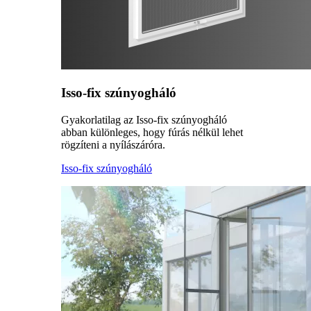
Isso-fix szúnyogháló
Gyakorlatilag az Isso-fix szúnyogháló
abban különleges, hogy fúrás nélkül lehet
rögzíteni a nyílászáróra.
Isso-fix szúnyogháló