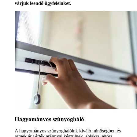
várjuk leendő ügyfeleinket.
Hagyományos szúnyogháló
A hagyományos szúnyoghálóink kiváló minőségben és
remek ár / érték aránnyal készülnek, ablakra, ajtóra,