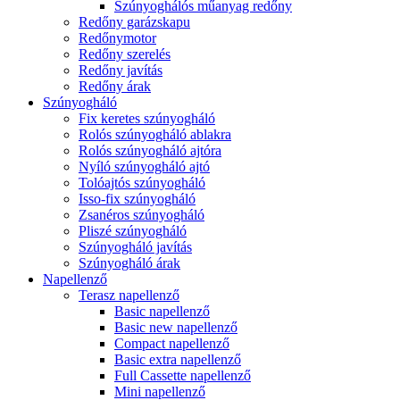
Szúnyoghálós műanyag redőny
Redőny garázskapu
Redőnymotor
Redőny szerelés
Redőny javítás
Redőny árak
Szúnyogháló
Fix keretes szúnyogháló
Rolós szúnyogháló ablakra
Rolós szúnyogháló ajtóra
Nyíló szúnyogháló ajtó
Tolóajtós szúnyogháló
Isso-fix szúnyogháló
Zsanéros szúnyogháló
Pliszé szúnyogháló
Szúnyogháló javítás
Szúnyogháló árak
Napellenző
Terasz napellenző
Basic napellenző
Basic new napellenző
Compact napellenző
Basic extra napellenző
Full Cassette napellenző
Mini napellenző