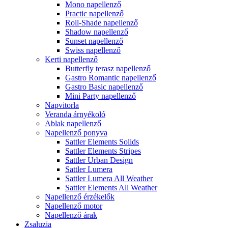
Mono napellenző
Practic napellenző
Roll-Shade napellenző
Shadow napellenző
Sunset napellenző
Swiss napellenző
Kerti napellenző
Butterfly terasz napellenző
Gastro Romantic napellenző
Gastro Basic napellenző
Mini Party napellenző
Napvitorla
Veranda árnyékoló
Ablak napellenző
Napellenző ponyva
Sattler Elements Solids
Sattler Elements Stripes
Sattler Urban Design
Sattler Lumera
Sattler Lumera All Weather
Sattler Elements All Weather
Napellenző érzékelők
Napellenző motor
Napellenző árak
Zsaluzia