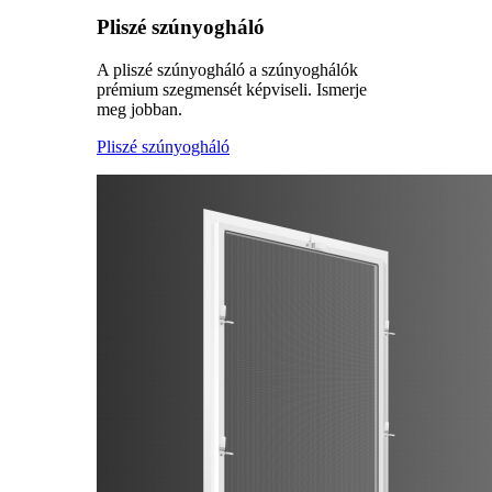
Pliszé szúnyogháló
A pliszé szúnyogháló a szúnyoghálók
prémium szegmensét képviseli. Ismerje
meg jobban.
Pliszé szúnyogháló