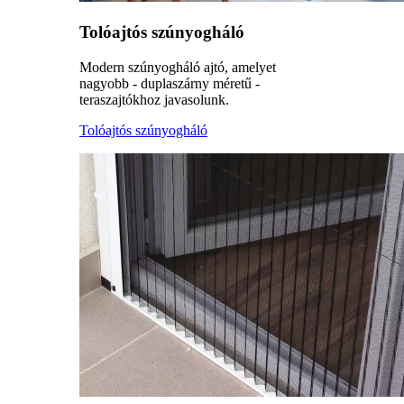
Tolóajtós szúnyogháló
Modern szúnyogháló ajtó, amelyet
nagyobb - duplaszárny méretű -
teraszajtókhoz javasolunk.
Tolóajtós szúnyogháló