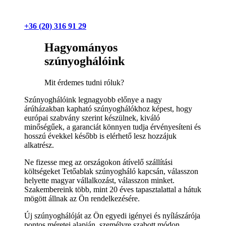
+36 (20) 316 91 29
Hagyományos
szúnyoghálóink
Mit érdemes tudni róluk?
Szúnyoghálóink legnagyobb előnye a nagy
árúházakban kapható szúnyoghálókhoz képest, hogy
európai szabvány szerint készülnek, kiváló
minőségűek, a garanciát könnyen tudja érvényesíteni és
hosszú évekkel később is elérhető lesz hozzájuk
alkatrész.
Ne fizesse meg az országokon átívelő szállítási
költségeket Tetőablak szúnyogháló kapcsán, válasszon
helyette magyar vállalkozást, válasszon minket.
Szakembereink több, mint 20 éves tapasztalattal a hátuk
mögött állnak az Ön rendelkezésére.
Új szúnyoghálóját az Ön egyedi igényei és nyílászárója
pontos méretei alapján, személyre szabott módon