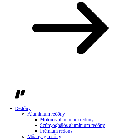
Redőny
Alumínium redőny
Motoros alumínium redőny
Szúnyoghálós alumínium redőny
Prémium redőny
Műanyag redőny