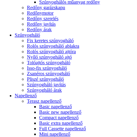
Szúnyoghálós műanyag redőny
Redőny garázskapu
Redőnymotor
Redőny szerelés
Redőny javítás
Redőny árak
Szúnyogháló
Fix keretes szúnyogháló
Rolós szúnyogháló ablakra
Rolós szúnyogháló ajtóra
Nyíló szúnyogháló ajtó
Tolóajtós szúnyogháló
Isso-fix szúnyogháló
Zsanéros szúnyogháló
Pliszé szúnyogháló
Szúnyogháló javítás
Szúnyogháló árak
Napellenző
Terasz napellenző
Basic napellenző
Basic new napellenző
Compact napellenző
Basic extra napellenző
Full Cassette napellenző
Mini napellenző