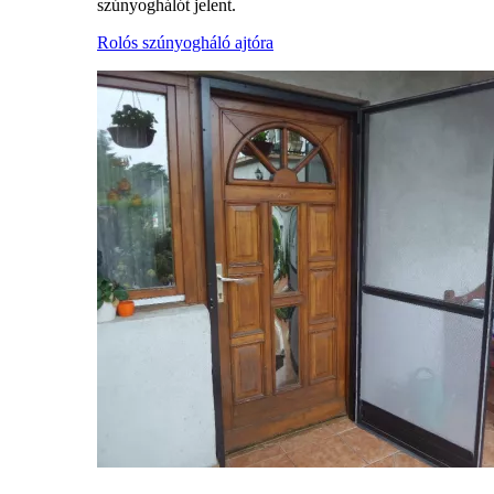
szúnyoghálót jelent.
Rolós szúnyogháló ajtóra