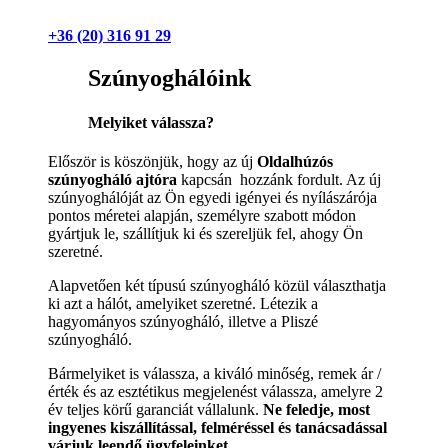
+36 (20) 316 91 29
Szúnyoghálóink
Melyiket válassza?
Először is köszönjük, hogy az új
Oldalhúzós
szúnyogháló ajtóra
kapcsán hozzánk fordult. Az új
szúnyoghálóját az Ön egyedi igényei és nyílászárója
pontos méretei alapján, személyre szabott módon
gyártjuk le, szállítjuk ki és szereljük fel, ahogy Ön
szeretné.
Alapvetően két típusú szúnyogháló közül választhatja
ki azt a hálót, amelyiket szeretné. Létezik a
hagyományos szúnyogháló, illetve a Pliszé
szúnyogháló.
Bármelyiket is válassza, a kiváló minőség, remek ár /
érték és az esztétikus megjelenést válassza, amelyre 2
év teljes körű garanciát vállalunk.
Ne feledje, most
ingyenes kiszállítással, felméréssel és tanácsadással
várjuk leendő ügyfeleinket.