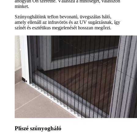
ahogyan Ön szeretné. Válassza a minőséget, válasszon
minket.
Szúnyoghálóink teflon bevonatú, üvegszálas háló,
amely ellenáll az infravörös és az UV sugárzásnak, így
színét és esztétikus megjelenését hosszan megőrzi.
Pliszé szúnyogháló