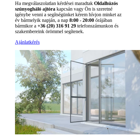
Ha megválaszolatlan kérdései maradtak
Oldalhúzós
szúnyogháló ajtóra
kapcsán vagy Ön is szeretné
igénybe venni a segítségünket kérem hívjon minket az
év bármelyik napján, a nap
8:00 - 20:00
órájában
bármikor a
+36 (20) 316 91 29
telefonszámunkon és
szakembereink örömmel segítenek.
Ajánlatkérés