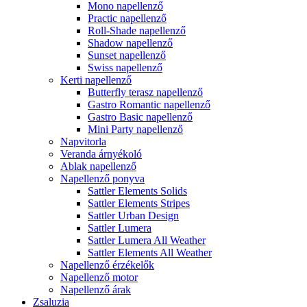
Mono napellenző
Practic napellenző
Roll-Shade napellenző
Shadow napellenző
Sunset napellenző
Swiss napellenző
Kerti napellenző
Butterfly terasz napellenző
Gastro Romantic napellenző
Gastro Basic napellenző
Mini Party napellenző
Napvitorla
Veranda árnyékoló
Ablak napellenző
Napellenző ponyva
Sattler Elements Solids
Sattler Elements Stripes
Sattler Urban Design
Sattler Lumera
Sattler Lumera All Weather
Sattler Elements All Weather
Napellenző érzékelők
Napellenző motor
Napellenző árak
Zsaluzia