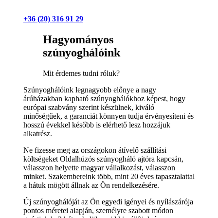
+36 (20) 316 91 29
Hagyományos
szúnyoghálóink
Mit érdemes tudni róluk?
Szúnyoghálóink legnagyobb előnye a nagy
árúházakban kapható szúnyoghálókhoz képest, hogy
európai szabvány szerint készülnek, kiváló
minőségűek, a garanciát könnyen tudja érvényesíteni és
hosszú évekkel később is elérhető lesz hozzájuk
alkatrész.
Ne fizesse meg az országokon átívelő szállítási
költségeket Oldalhúzós szúnyogháló ajtóra kapcsán,
válasszon helyette magyar vállalkozást, válasszon
minket. Szakembereink több, mint 20 éves tapasztalattal
a hátuk mögött állnak az Ön rendelkezésére.
Új szúnyoghálóját az Ön egyedi igényei és nyílászárója
pontos méretei alapján, személyre szabott módon