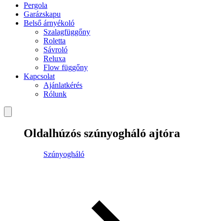
Pergola
Garázskapu
Belső árnyékoló
Szalagfüggőny
Roletta
Sávroló
Reluxa
Flow függőny
Kapcsolat
Ajánlatkérés
Rólunk
Oldalhúzós szúnyogháló ajtóra
Szúnyogháló