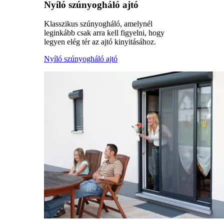
Nyíló szúnyogháló ajtó
Klasszikus szúnyogháló, amelynél
leginkább csak arra kell figyelni, hogy
legyen elég tér az ajtó kinyitásához.
Nyíló szúnyogháló ajtó