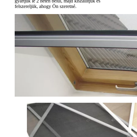
gyártjuk le 2 héten belül, majd kiszállítjuk és
felszereljük, ahogy Ön szeretné.