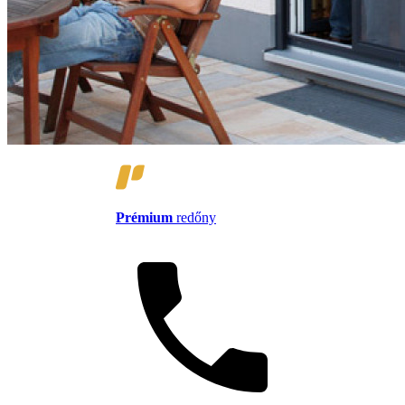
Prémium
redőny