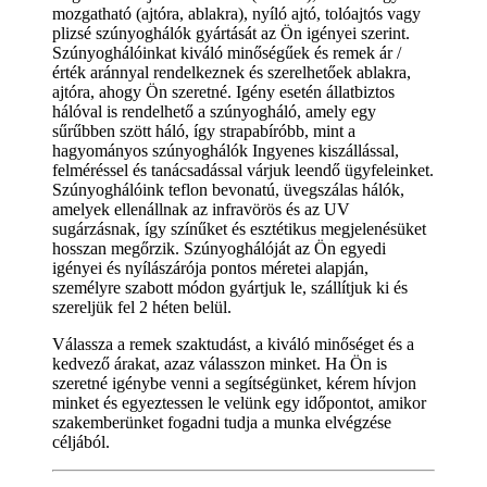
mozgatható (ajtóra, ablakra), nyíló ajtó, tolóajtós vagy
plizsé szúnyoghálók gyártását az Ön igényei szerint.
Szúnyoghálóinkat kiváló minőségűek és remek ár /
érték aránnyal rendelkeznek és szerelhetőek ablakra,
ajtóra, ahogy Ön szeretné. Igény esetén állatbiztos
hálóval is rendelhető a szúnyogháló, amely egy
sűrűbben szött háló, így strapabíróbb, mint a
hagyományos szúnyoghálók Ingyenes kiszállással,
felméréssel és tanácsadással várjuk leendő ügyfeleinket.
Szúnyoghálóink teflon bevonatú, üvegszálas hálók,
amelyek ellenállnak az infravörös és az UV
sugárzásnak, így színűket és esztétikus megjelenésüket
hosszan megőrzik. Szúnyoghálóját az Ön egyedi
igényei és nyílászárója pontos méretei alapján,
személyre szabott módon gyártjuk le, szállítjuk ki és
szereljük fel 2 héten belül.
Válassza a remek szaktudást, a kiváló minőséget és a
kedvező árakat, azaz válasszon minket. Ha Ön is
szeretné igénybe venni a segítségünket, kérem hívjon
minket és egyeztessen le velünk egy időpontot, amikor
szakemberünket fogadni tudja a munka elvégzése
céljából.